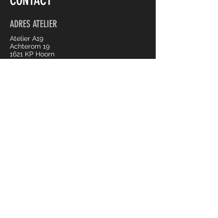
CONTACT
ADRES ATELIER
Atelier A19
Achterom 19
1621 KP Hoorn
NEEM CONTACT OP
averwoolde@gmail.com
+316 55 18 45 44
© 2020 Alexandra Verwoolde